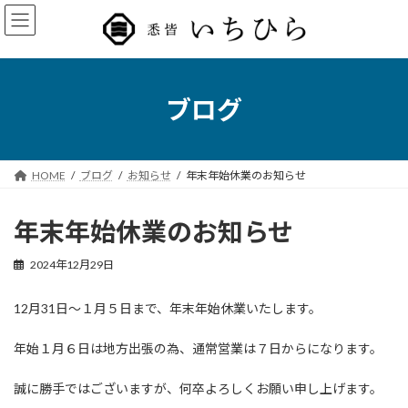
コ
ナ
ン
ビ
テ
ゲ
ン
ー
ツ
シ
へ
ョ
ブログ
ス
ン
キ
に
ッ
移
プ
動
HOME
ブログ
お知らせ
年末年始休業のお知らせ
年末年始休業のお知らせ
2024年12月29日
12月31日～１月５日まで、年末年始休業いたします。
年始１月６日は地方出張の為、通常営業は７日からになります。
誠に勝手ではございますが、何卒よろしくお願い申し上げます。